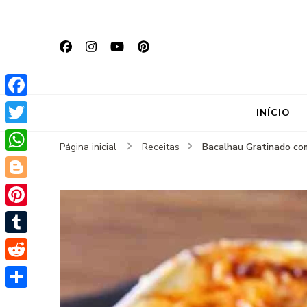
Facebook
INÍCIO
Twitter
Bacalhau Gratinado com
Página inicial
Receitas
WhatsApp
Blogger
Pinterest
Tumblr
Reddit
Share