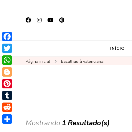
Facebook
INÍCIO
Twitter
Página inicial
bacalhau à valenciana
WhatsApp
Blogger
Pinterest
Tumblr
Reddit
Mostrando
1 Resultado(s)
Share