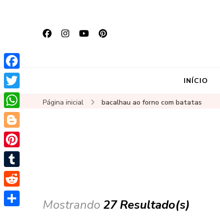
Facebook
INÍCIO
Twitter
Página inicial
bacalhau ao forno com batatas
WhatsApp
Blogger
Pinterest
Tumblr
Reddit
Mostrando
27 Resultado(s)
Share