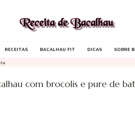
Receita de Baca
Onde você encontra aquela re
RECEITAS
BACALHAU FIT
DICAS
SOBRE 
ata
alhau com brocolis e pure de ba