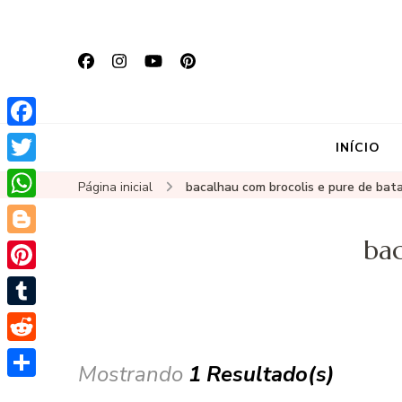
Facebook
INÍCIO
Twitter
Página inicial
bacalhau com brocolis e pure de bat
WhatsApp
bac
Blogger
Pinterest
Tumblr
Reddit
Mostrando
1 Resultado(s)
Share