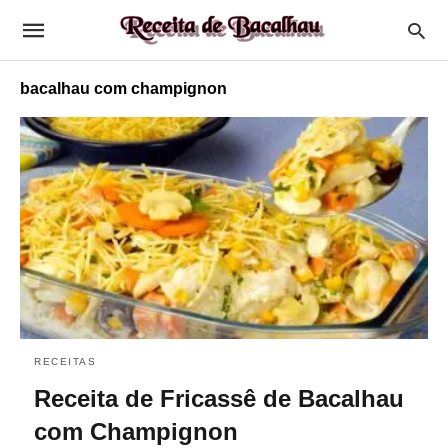
bacalhau com champignon
RECEITAS
Receita de Fricassê de Bacalhau
com Champignon