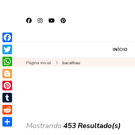
Facebook
INÍCIO
Twitter
Página inicial
bacalhau
WhatsApp
Blogger
Pinterest
Tumblr
Reddit
Mostrando
453 Resultado(s)
Share