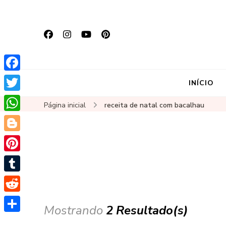
Facebook
INÍCIO
Twitter
Página inicial
receita de natal com bacalhau
WhatsApp
Blogger
Pinterest
Tumblr
Reddit
Mostrando
2 Resultado(s)
Share