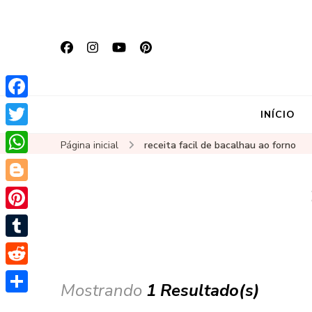
Facebook
INÍCIO
Twitter
Página inicial
receita facil de bacalhau ao forno
WhatsApp
Blogger
Pinterest
Tumblr
Reddit
Mostrando
1 Resultado(s)
Share