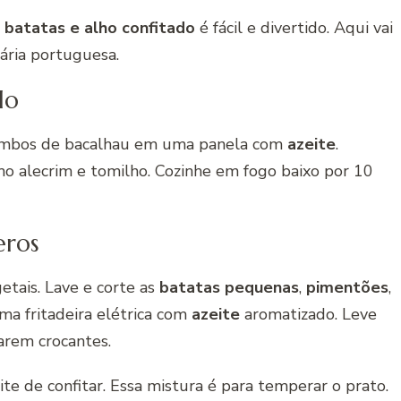
 batatas e alho confitado
é fácil e divertido. Aqui vai
nária portuguesa.
do
lombos de bacalhau em uma panela com
azeite
.
mo alecrim e tomilho. Cozinhe em fogo baixo por 10
eros
etais. Lave e corte as
batatas pequenas
,
pimentões
,
ma fritadeira elétrica com
azeite
aromatizado. Leve
arem crocantes.
ite de confitar. Essa mistura é para temperar o prato.