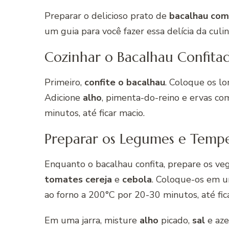
Preparar o delicioso prato de
bacalhau com
um guia para você fazer essa delícia da culi
Cozinhar o Bacalhau Confita
Primeiro,
confite o bacalhau
. Coloque os 
Adicione
alho
, pimenta-do-reino e ervas co
minutos, até ficar macio.
Preparar os Legumes e Temp
Enquanto o bacalhau confita, prepare os veg
tomates cereja
e
cebola
. Coloque-os em u
ao forno a 200°C por 20-30 minutos, até fic
Em uma jarra, misture
alho
picado,
sal
e aze