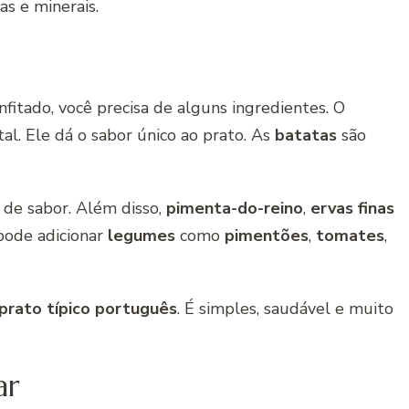
as e minerais.
nfitado, você precisa de alguns ingredientes. O
l. Ele dá o sabor único ao prato. As
batatas
são
e de sabor. Além disso,
pimenta-do-reino
,
ervas finas
pode adicionar
legumes
como
pimentões
,
tomates
,
prato típico português
. É simples, saudável e muito
ar