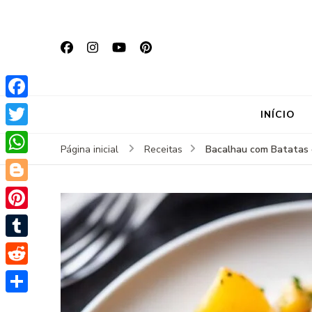
Facebook
INÍCIO
Twitter
Bacalhau com Batatas e
Página inicial
Receitas
WhatsApp
Blogger
Pinterest
Tumblr
Reddit
Share