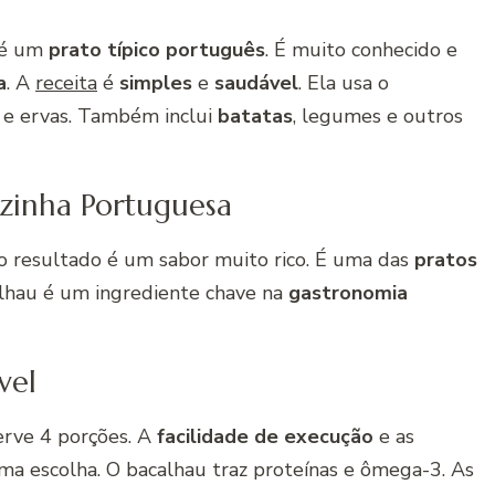
é um
prato típico português
. É muito conhecido e
a
. A
receita
é
simples
e
saudável
. Ela usa o
e ervas. Também inclui
batatas
, legumes e outros
zinha Portuguesa
o resultado é um sabor muito rico. É uma das
pratos
alhau é um ingrediente chave na
gastronomia
vel
erve 4 porções. A
facilidade de execução
e as
a escolha. O bacalhau traz proteínas e ômega-3. As