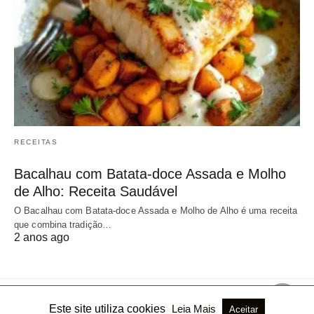
RECEITAS
Bacalhau com Batata-doce Assada e Molho
de Alho: Receita Saudável
O Bacalhau com Batata-doce Assada e Molho de Alho é uma receita
que combina tradição…
2 anos ago
Este site utiliza cookies
Leia Mais
Aceitar
Todos os direitos reservados
Ver versão não AMP