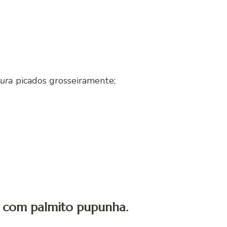
tura
picados grosseiramente;
l com palmito pupunha.