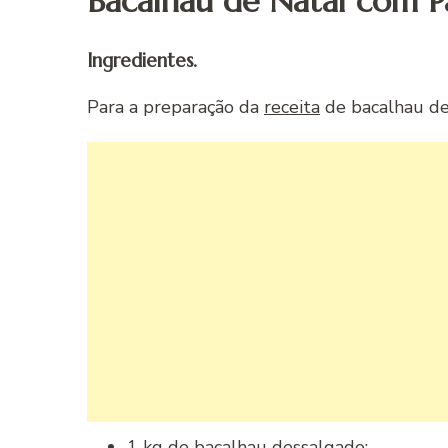
Bacalhau de Natal com P
Ingredientes.
Para a preparação da
receita
de bacalhau de 
1 kg de bacalhau dessalgado;