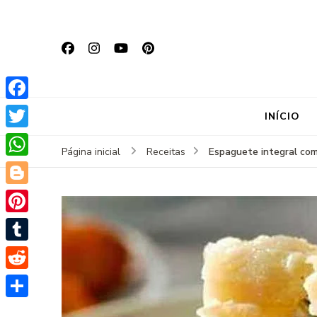
Facebook
INÍCIO
Twitter
Espaguete integral com
Página inicial
Receitas
WhatsApp
Blogger
Pinterest
Tumblr
Reddit
Share