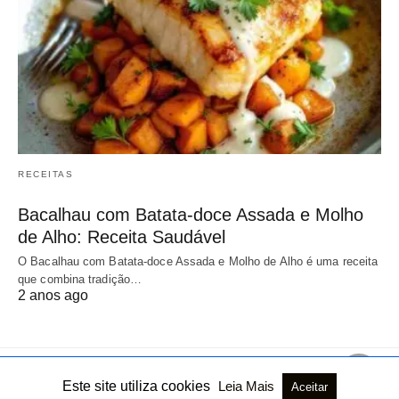
RECEITAS
Bacalhau com Batata-doce Assada e Molho
de Alho: Receita Saudável
O Bacalhau com Batata-doce Assada e Molho de Alho é uma receita
que combina tradição…
2 anos ago
Este site utiliza cookies
Leia Mais
Aceitar
Todos os direitos reservados
Ver versão não AMP