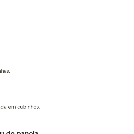
nhas.
ada em cubinhos.
u de panela.