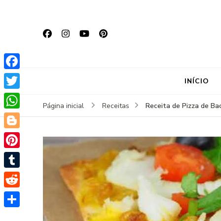
Facebook
INÍCIO
Twitter
Receita de Pizza de Ba
Página inicial
Receitas
WhatsApp
Blogger
Pinterest
Tumblr
Reddit
Share