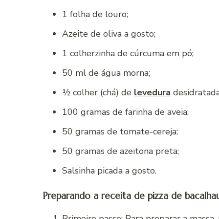
1 folha de louro;
Azeite de oliva a gosto;
1 colherzinha de cúrcuma em pó;
50 ml de água morna;
½ colher (chá) de
levedura
desidratada
100 gramas de farinha de aveia;
50 gramas de tomate-cereja;
50 gramas de azeitona preta;
Salsinha picada a gosto.
Preparando a receita de pizza de bacalhau
Primeiro passo: Para preparar a massa,