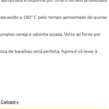
apropriada e disponha por cima o recheio (a cebolada
reaquecido a 180º C pelo tempo aproximado de quinze
omates-cereja e salsinha picada. Volte ao forno por
zza de bacalhau está perfeita. Agora é só levar à
 Catupiry