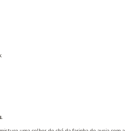
;
.
 misture uma colher de chá da farinha de aveia com a