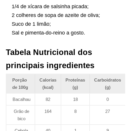
1/4 de xícara de salsinha picada;
2 colheres de sopa de azeite de oliva;
Suco de 1 limão;
Sal e pimenta-do-reino a gosto.
Tabela Nutricional dos
principais ingredientes
Porção
Calorias
Proteínas
Carboidratos
de 100g
(kcal)
(g)
(g)
Bacalhau
82
18
0
Grão de
164
8
27
bico
Cebola
40
1
9