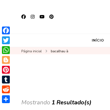
Facebook
INÍCIO
Twitter
Página inicial
bacalhau à
WhatsApp
Blogger
Pinterest
Tumblr
Reddit
Mostrando
1 Resultado(s)
Share