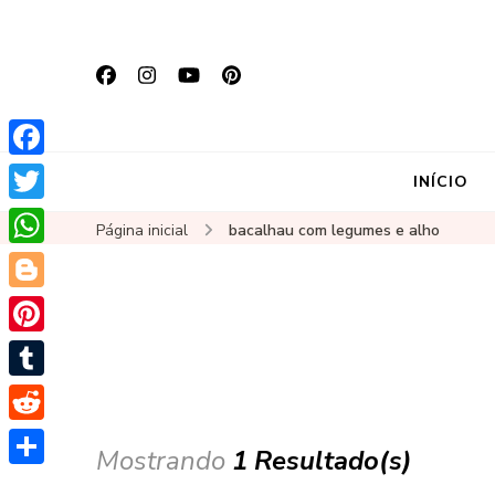
Facebook
INÍCIO
Twitter
Página inicial
bacalhau com legumes e alho
WhatsApp
Blogger
Pinterest
Tumblr
Reddit
Mostrando
1 Resultado(s)
Share