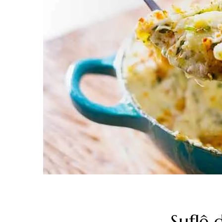
Suflê 