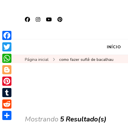
Facebook
INÍCIO
Twitter
Página inicial
como fazer suflê de bacalhau
WhatsApp
Blogger
Pinterest
Tumblr
Reddit
Mostrando
5 Resultado(s)
Share