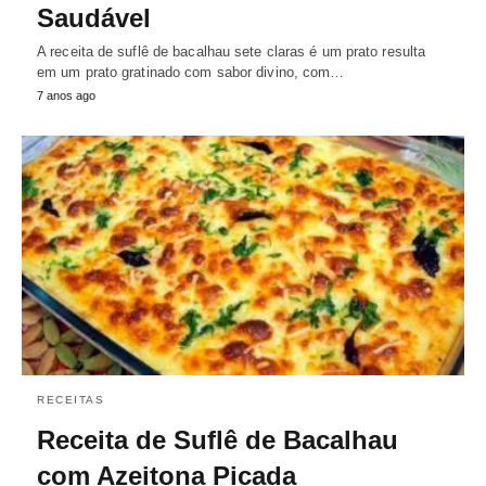
Saudável
A receita de suflê de bacalhau sete claras é um prato resulta
em um prato gratinado com sabor divino, com…
7 anos ago
RECEITAS
Receita de Suflê de Bacalhau
com Azeitona Picada