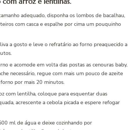
com arroz e lentilhas.
 tamanho adequado, disponha os lombos de bacalhau,
inteiros com casca e espalhe por cima um pouquinho
va a gosto e leve o refratário ao forno preaquecido a
utos.
 forno e acomode em volta das postas as cenouras baby,
o ache necessário, regue com mais um pouco de azeite
ao forno por mais 20 minutos.
oz com lentilha, coloque para esquentar duas
uada, acrescente a cebola picada e espere refogar
 500 ml de água e deixe cozinhando por