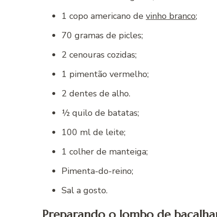
1 copo americano de
vinho branco
;
70 gramas de picles;
2 cenouras cozidas;
1 pimentão vermelho;
2 dentes de alho.
½ quilo de batatas;
100 ml de leite;
1 colher de manteiga;
Pimenta-do-reino;
Sal a gosto.
Preparando o lombo de bacalhau