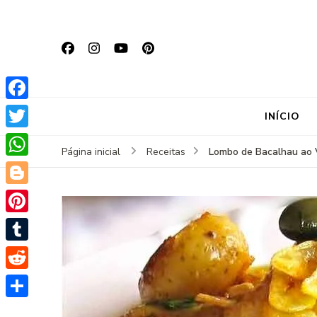
Facebook
INÍCIO
Twitter
Lombo de Bacalhau ao 
Página inicial
Receitas
WhatsApp
Blogger
Pinterest
Tumblr
Reddit
Share