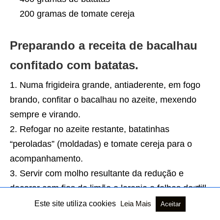
200 gramas de tomate cereja
Preparando a receita de bacalhau
confitado com batatas.
Numa frigideira grande, antiaderente, em fogo
brando, confitar o bacalhau no azeite, mexendo
sempre e virando.
Refogar no azeite restante, batatinhas
“peroladas” (moldadas) e tomate cereja para o
acompanhamento.
Servir com molho resultante da redução e
decorar com fios de limão e laranja e folhas de dill
fresco.
Este site utiliza cookies
Leia Mais
Aceitar
Prontinho, o próximo passo é só se deliciar com