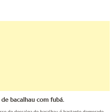
 de bacalhau com fubá.
esso de dessalga do bacalhau é bastante demorado,