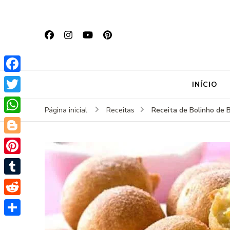
Facebook
INÍCIO
Twitter
Receita de Bolinho de 
Página inicial
Receitas
WhatsApp
Blogger
Pinterest
Tumblr
Reddit
Share