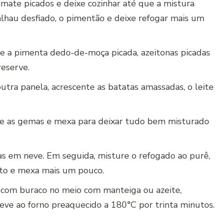
mate picados e deixe cozinhar até que a mistura
hau desfiado, o pimentão e deixe refogar mais um
one a pimenta dedo-de-moça picada, azeitonas picadas
reserve.
tra panela, acrescente as batatas amassadas, o leite
nte as gemas e mexa para deixar tudo bem misturado
ras em neve. Em seguida, misture o refogado ao purê,
nto e mexa mais um pouco.
com buraco no meio com manteiga ou azeite,
eve ao forno preaquecido a 180°C por trinta minutos.