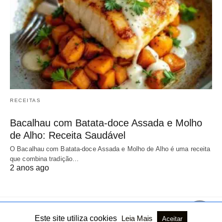
RECEITAS
Bacalhau com Batata-doce Assada e Molho
de Alho: Receita Saudável
O Bacalhau com Batata-doce Assada e Molho de Alho é uma receita
que combina tradição…
2 anos ago
Este site utiliza cookies
Leia Mais
Aceitar
Todos os direitos reservados
Ver versão não AMP