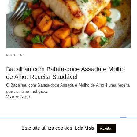
RECEITAS
Bacalhau com Batata-doce Assada e Molho
de Alho: Receita Saudável
O Bacalhau com Batata-doce Assada e Molho de Alho é uma receita
que combina tradição…
2 anos ago
Este site utiliza cookies
Leia Mais
Aceitar
Todos os direitos reservados
Ver versão não AMP