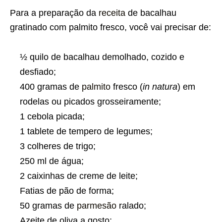
Para a preparação da
receita
de bacalhau
gratinado com palmito fresco, você vai precisar de:
½ quilo de bacalhau demolhado, cozido e
desfiado;
400 gramas de
palmito
fresco (
in natura
) em
rodelas ou picados grosseiramente;
1 cebola picada;
1 tablete de tempero de legumes;
3 colheres de trigo;
250 ml de água;
2 caixinhas de creme de leite;
Fatias de pão de forma;
50 gramas de
parmesão
ralado;
Azeite de oliva a gosto;